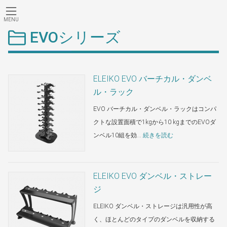
MENU
コ
ナ
EVOシリーズ
ン
ビ
テ
ゲ
ン
ー
ツ
シ
ELEIKO EVO バーチカル・ダンベ
へ
ョ
ル・ラック
ス
ン
EVO バーチカル・ダンベル・ラックはコンパ
キ
に
ッ
移
クトな設置面積で1kgから10 kgまでのEVOダ
プ
動
:
ンベル10組を効…
続きを読む
ELEIKO
EVO
バ
ELEIKO EVO ダンベル・ストレー
ー
ジ
チ
ELEIKO ダンベル・ストレージは汎用性が高
カ
く、ほとんどのタイプのダンベルを収納する