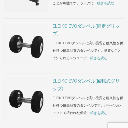
ル・
:
ことが可能です。ラックに…
続きを読む
ダ
ELEIKO
ン
EVO
ベ
ダ
ELEIKO EVOダンベル(固定グリッ
ル・
ン
プ)
ラ
ベ
ELEIKO EVOダンベルは高い品質と耐久性を併
ッ
ル・
せ持つ最高品質のダンベルです。良質なこと
ク
ス
:
で知られるスウェーデ…
続きを読む
ト
ELEIKO
レ
EVO
ー
ダ
ELEIKO EVOダンベル(回転式グリ
ジ
ン
ップ)
ベ
ELEIKO EVOダンベルは高い品質と耐久性を併
ル
せ持つ最高品質のダンベルです。バーベルシ
(固
:
ャフトで培われた伝統…
続きを読む
定
ELEIKO
グ
EVO