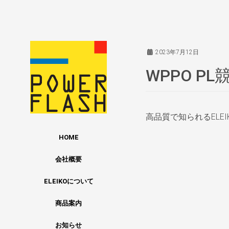
コ
ナ
ン
ビ
テ
ゲ
ン
ー
2023年7月12日
ツ
シ
へ
ョ
WPPO PL
ス
ン
キ
に
ッ
移
高品質で知られるEL
プ
動
HOME
会社概要
ELEIKOについて
商品案内
お知らせ